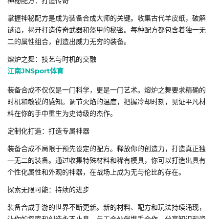
神秘配方：打造传奇
掌握神秘配方是成为装备合成大师的关键。收集古代羊皮纸，破解
谜语，揭开打造传奇武器和盔甲的秘密。每种配方都包含着独一无
二的属性组合，创造出威力无穷的装备。
熔炉之舞：技艺与时机的交融
江南JNSport体育
装备合成不仅仅是一门科学，更是一门艺术。熔炉之舞要求精确的
时机和敏锐的感知。调节火焰的温度，把握冷却时刻，见证平凡材
料在你的手中重生为史诗级的杰作。
定制化打造：打造专属神器
装备合成不局限于预先设定的配方。释放你的创造力，打造真正独
一无二的装备。通过收集特殊材料和稀有模具，你可以打造出具有
个性化属性和外观的神器，在战场上成为无与伦比的存在。
探索无限可能：持续的进步
装备合成手游的世界不断更新。新的材料、配方和玩法持续涌现，
让你的探索和创造永不止息。与工会伙伴携手合作，分享知识和资