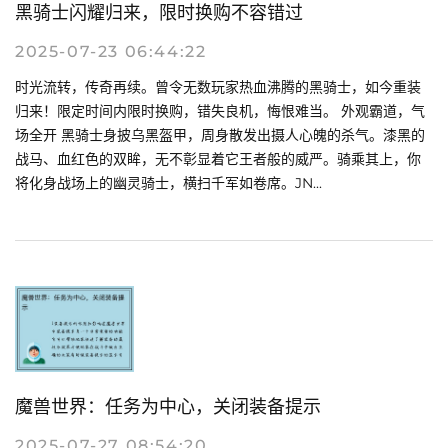
黑骑士闪耀归来，限时换购不容错过
2025-07-23 06:44:22
时光流转，传奇再续。曾令无数玩家热血沸腾的黑骑士，如今重装
归来！限定时间内限时换购，错失良机，悔恨难当。 外观霸道，气
场全开 黑骑士身披乌黑盔甲，周身散发出摄人心魄的杀气。漆黑的
战马、血红色的双眸，无不彰显着它王者般的威严。骑乘其上，你
将化身战场上的幽灵骑士，横扫千军如卷席。JN...
魔兽世界：任务为中心，关闭装备提示
2025-07-27 08:54:20