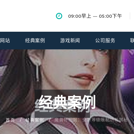
早上
下午
09:00
— 05:00
方网站
经典案例
游戏新闻
公司服务
经典案例
魔兽怀旧服：全新等级限制功能揭秘
首页
经典案例