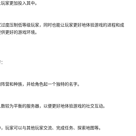
让玩家更加投入其中。
家过度压制低等级玩家，同时也能让玩家更好地体验游戏的进程和成
提供更好的游戏环境。
行：
的阵营和种族，并给角色起一个独特的名字。
人数较为平衡的服务器，以便更好地体验游戏的社交互动。
中，玩家可以与其他玩家交流、完成任务、探索地图等。