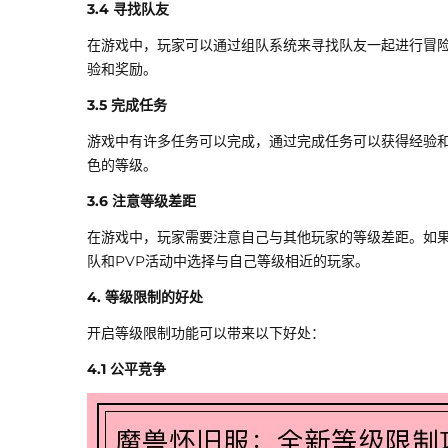
3.4 寻找队友
在游戏中，玩家可以通过组队系统来寻找队友一起进行冒
验和奖励。
3.5 完成任务
游戏中有许多任务可以完成，通过完成任务可以获得经验
色的等级。
3.6 注意等级差距
在游戏中，玩家需要注意自己与其他玩家的等级差距。如
队和PVP活动中选择与自己等级相近的玩家。
4. 等级限制的好处
开启等级限制功能可以带来以下好处：
4.1 公平竞争