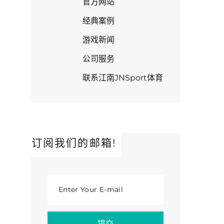
官方网站
经典案例
游戏新闻
公司服务
联系江南JNSport体育
订阅我们的邮箱!
Enter Your E-mail
提交