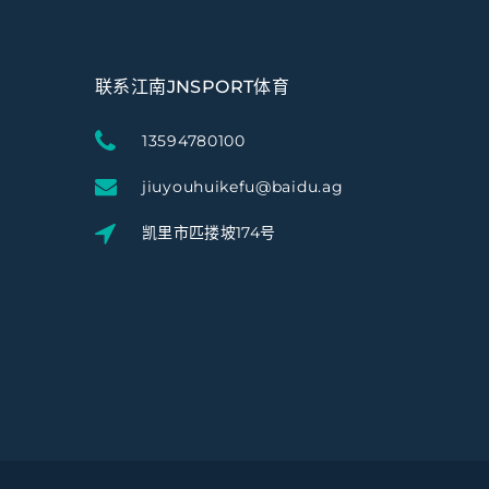
联系江南JNSPORT体育
13594780100
jiuyouhuikefu@baidu.ag
凯里市匹搂坡174号