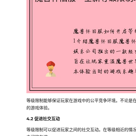
等级限制能够保证玩家在游戏中的公平竞争环境。不论是在
的游戏体验。
4.2 促进社交互动
等级限制可以促进玩家之间的社交互动。在等级相近的情