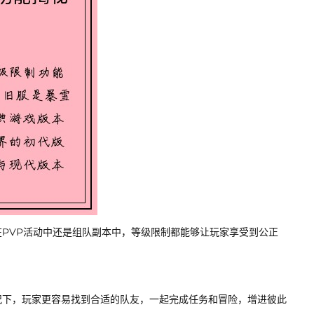
PVP活动中还是组队副本中，等级限制都能够让玩家享受到公正
况下，玩家更容易找到合适的队友，一起完成任务和冒险，增进彼此