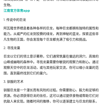
生物。
江南官方体育app
1. 传说中的巨龙
阿瓦隆世界栖息着各种各样的巨龙，每种巨龙都拥有独特的属性和
能力。从威严的红龙到狡猾的绿龙，再到神秘的蓝龙，探索这些非
凡生物的王国，你会发现每个巨龙都充满了吸引力和挑战。
2. 寻找龙巢
巨龙以它们的领土意识著称，它们通常筑巢在偏远的洞穴、高耸的
山峰或幽暗的森林中。寻找龙巢需要你敏锐的观察力和耐心。通过
观察天空中的巨龙活动，或与其他玩家交流，你可以缩小龙巢的范
围，直到最终找到它们的巢穴。
3. 驯服的艺术
驯服巨龙是一个漫长而有风险的过程。你需要耐心、毅力和足够的
资源。你必须获得巨龙的信任，这可以通过提供食物或帮助它们对
抗敌人来实现。随着时间的推移，你可以逐渐建立与巨龙的联系，