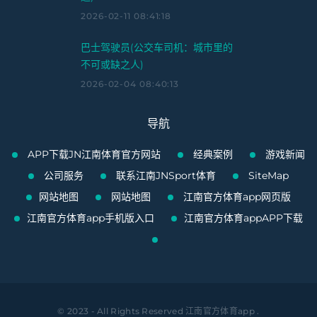
2026-02-11 08:41:18
巴士驾驶员(公交车司机：城市里的
不可或缺之人)
2026-02-04 08:40:13
导航
APP下载JN江南体育官方网站
经典案例
游戏新闻
公司服务
联系江南JNSport体育
SiteMap
网站地图
网站地图
江南官方体育app网页版
江南官方体育app手机版入口
江南官方体育appAPP下载
© 2023 - All Rights Reserved
江南官方体育app
.