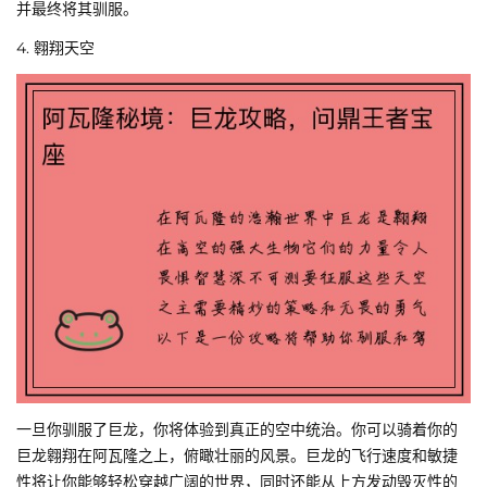
并最终将其驯服。
4. 翱翔天空
一旦你驯服了巨龙，你将体验到真正的空中统治。你可以骑着你的
巨龙翱翔在阿瓦隆之上，俯瞰壮丽的风景。巨龙的飞行速度和敏捷
性将让你能够轻松穿越广阔的世界，同时还能从上方发动毁灭性的